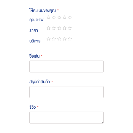
ให้คะแนนของคุณ
คุณภาพ
1
2
3
4
5
ราคา
star
stars
stars
stars
stars
1
2
3
4
5
บริการ
star
stars
stars
stars
stars
1
2
3
4
5
star
stars
stars
stars
stars
ชื่อเล่น
สรุปค่าสินค้า
รีวิว