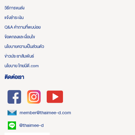
วิธีการขนส่ง
แจ้งชำระเงิน
Q&A คำถามที่พบบ่อย
ข้อตกลงและเงื่อนไข
นโยบายความเป็นส่วนตัว
ข่าวประชาสัมพันธ์
นโยบาย ไทยมีดี.com
ติดต่อเรา
member@thaimee-d.com
@thaimee-d