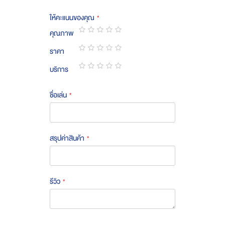
ให้คะแนนของคุณ
คุณภาพ
1
2
3
4
5
ราคา
star
stars
stars
stars
stars
1
2
3
4
5
บริการ
star
stars
stars
stars
stars
1
2
3
4
5
star
stars
stars
stars
stars
ชื่อเล่น
สรุปค่าสินค้า
รีวิว