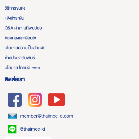
วิธีการขนส่ง
แจ้งชำระเงิน
Q&A คำถามที่พบบ่อย
ข้อตกลงและเงื่อนไข
นโยบายความเป็นส่วนตัว
ข่าวประชาสัมพันธ์
นโยบาย ไทยมีดี.com
ติดต่อเรา
member@thaimee-d.com
@thaimee-d