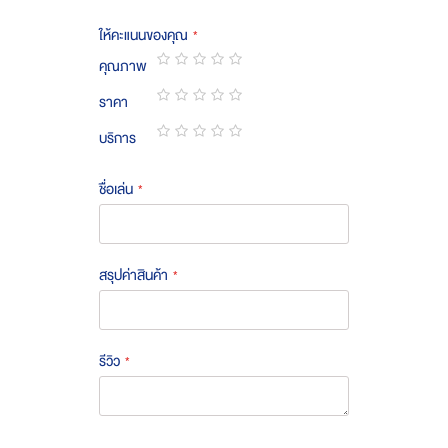
ให้คะแนนของคุณ
คุณภาพ
1
2
3
4
5
ราคา
star
stars
stars
stars
stars
1
2
3
4
5
บริการ
star
stars
stars
stars
stars
1
2
3
4
5
star
stars
stars
stars
stars
ชื่อเล่น
สรุปค่าสินค้า
รีวิว