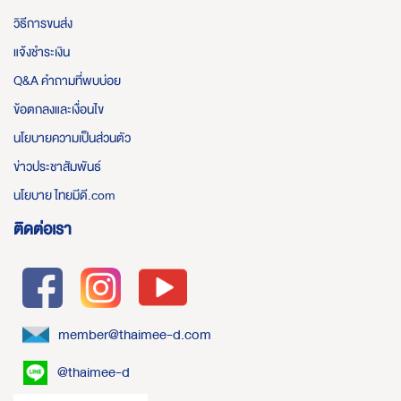
วิธีการขนส่ง
แจ้งชำระเงิน
Q&A คำถามที่พบบ่อย
ข้อตกลงและเงื่อนไข
นโยบายความเป็นส่วนตัว
ข่าวประชาสัมพันธ์
นโยบาย ไทยมีดี.com
ติดต่อเรา
member@thaimee-d.com
@thaimee-d