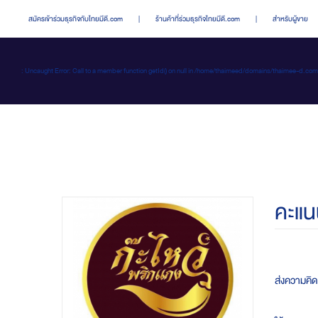
สมัครเข้าร่วมธุรกิจกับไทยมีดี.com
|
ร้านค้าที่ร่วมธุรกิจไทยมีดี.com
|
สำหรับผู้ขาย
: Uncaught Error: Call to a member function getId() on null in /home/thaimeed/domains/thaime
คะแน
ส่งความคิดเ