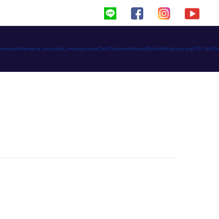
haimeed/domains/thaimee-d.com/public_html/app/code/Ced/CsVendorReview/Block/Rating/Lists.php(72): C