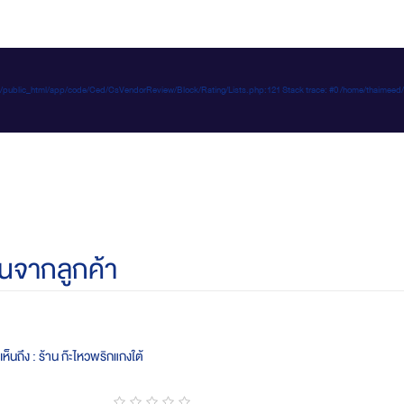
e-d.com/public_html/app/code/Ced/CsVendorReview/Block/Rating/Lists.php:121 Stack trace: #0 /home/t
นจากลูกค้า
ห็นถึง : ร้าน ก๊ะไหวพริกแกงใต้