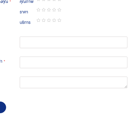
องคุณ
คุณภาพ
1
2
3
4
5
ราคา
star
stars
stars
stars
stars
1
2
3
4
5
บริการ
star
stars
stars
stars
stars
1
2
3
4
5
star
stars
stars
stars
stars
้า