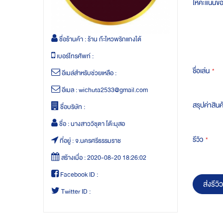
ให้คะแนนข
ชื่อร้านค้า :
ร้าน ก๊ะไหวพริกแกงใต้
เบอร์โทรศัพท์ :
ชื่อเล่น
อีเมล์สำหรับช่วยเหลือ :
อีเมล :
wichuta2533@gmail.com
สรุปค่าสินค
ชื่อบริษัท :
ชื่อ :
นางสาววิชุตา โต๊ะมุสอ
รีวิว
ที่อยู่ :
จ.นครศรีธรรมราช
สร้างเมื่อ :
2020-08-20 18:26:02
Facebook ID :
ส่งรีวิว
Twitter ID :