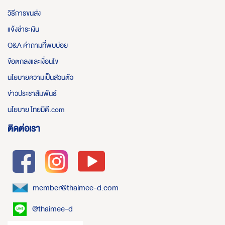
วิธีการขนส่ง
แจ้งชำระเงิน
Q&A คำถามที่พบบ่อย
ข้อตกลงและเงื่อนไข
นโยบายความเป็นส่วนตัว
ข่าวประชาสัมพันธ์
นโยบาย ไทยมีดี.com
ติดต่อเรา
member@thaimee-d.com
@thaimee-d