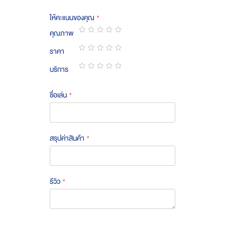
ให้คะแนนของคุณ
คุณภาพ
1
2
3
4
5
ราคา
star
stars
stars
stars
stars
1
2
3
4
5
บริการ
star
stars
stars
stars
stars
1
2
3
4
5
star
stars
stars
stars
stars
ชื่อเล่น
สรุปค่าสินค้า
รีวิว