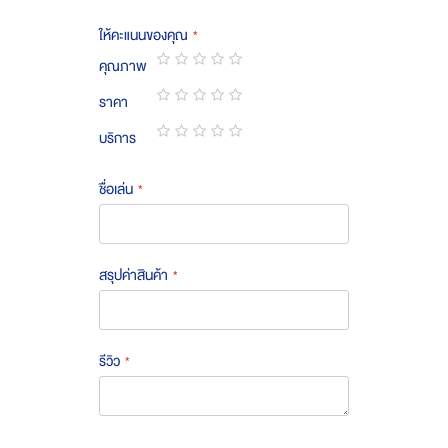
ให้คะแนนของคุณ
คุณภาพ
1
2
3
4
5
ราคา
star
stars
stars
stars
stars
1
2
3
4
5
บริการ
star
stars
stars
stars
stars
1
2
3
4
5
star
stars
stars
stars
stars
ชื่อเล่น
สรุปค่าสินค้า
รีวิว