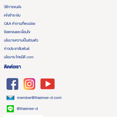
วิธีการขนส่ง
แจ้งชำระเงิน
Q&A คำถามที่พบบ่อย
ข้อตกลงและเงื่อนไข
นโยบายความเป็นส่วนตัว
ข่าวประชาสัมพันธ์
นโยบาย ไทยมีดี.com
ติดต่อเรา
member@thaimee-d.com
@thaimee-d