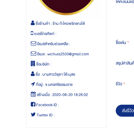
ให้คะแนนข
ชื่อร้านค้า :
ร้าน ก๊ะไหวพริกแกงใต้
เบอร์โทรศัพท์ :
ชื่อเล่น
อีเมล์สำหรับช่วยเหลือ :
อีเมล :
wichuta2533@gmail.com
สรุปค่าสินค
ชื่อบริษัท :
ชื่อ :
นางสาววิชุตา โต๊ะมุสอ
รีวิว
ที่อยู่ :
จ.นครศรีธรรมราช
สร้างเมื่อ :
2020-08-20 18:26:02
Facebook ID :
ส่งรีวิว
Twitter ID :