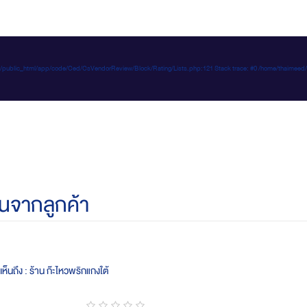
e-d.com/public_html/app/code/Ced/CsVendorReview/Block/Rating/Lists.php:121 Stack trace: #0 /home/t
นจากลูกค้า
ห็นถึง : ร้าน ก๊ะไหวพริกแกงใต้