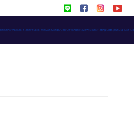
haimeed/domains/thaimee-d.com/public_html/app/code/Ced/CsVendorReview/Block/Rating/Lists.php(72): C