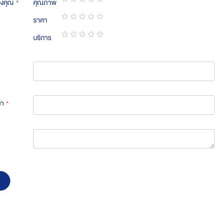
องคุณ
คุณภาพ
1
2
3
4
5
ราคา
star
stars
stars
stars
stars
1
2
3
4
5
บริการ
star
stars
stars
stars
stars
1
2
3
4
5
star
stars
stars
stars
stars
้า