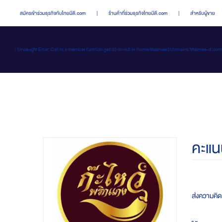
สมัครเข้าร่วมธุรกิจกับไทยมีดี.com
|
ร้านค้าที่ร่วมธุรกิจไทยมีดี.com
|
สำหรับผู้ขาย
: Uncaught Error: Call to a member function getId() on null in /home/thaimeed/domains/thaime
คะแน
ส่งความคิดเ