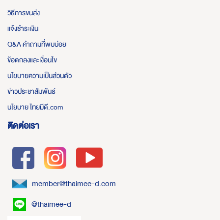
วิธีการขนส่ง
แจ้งชำระเงิน
Q&A คำถามที่พบบ่อย
ข้อตกลงและเงื่อนไข
นโยบายความเป็นส่วนตัว
ข่าวประชาสัมพันธ์
นโยบาย ไทยมีดี.com
ติดต่อเรา
member@thaimee-d.com
@thaimee-d