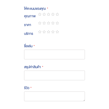
ให้คะแนนของคุณ
คุณภาพ
1
2
3
4
5
ราคา
star
stars
stars
stars
stars
1
2
3
4
5
บริการ
star
stars
stars
stars
stars
1
2
3
4
5
star
stars
stars
stars
stars
ชื่อเล่น
สรุปค่าสินค้า
รีวิว