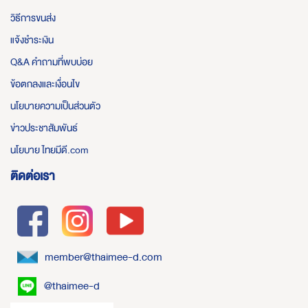
วิธีการขนส่ง
แจ้งชำระเงิน
Q&A คำถามที่พบบ่อย
ข้อตกลงและเงื่อนไข
นโยบายความเป็นส่วนตัว
ข่าวประชาสัมพันธ์
นโยบาย ไทยมีดี.com
ติดต่อเรา
member@thaimee-d.com
@thaimee-d