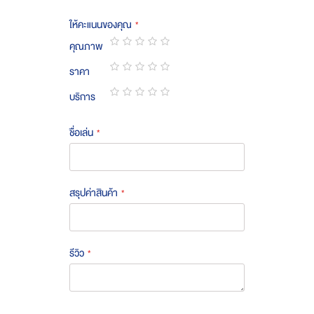
ให้คะแนนของคุณ
คุณภาพ
1
2
3
4
5
ราคา
star
stars
stars
stars
stars
1
2
3
4
5
บริการ
star
stars
stars
stars
stars
1
2
3
4
5
star
stars
stars
stars
stars
ชื่อเล่น
สรุปค่าสินค้า
รีวิว