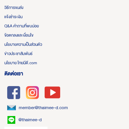
วิธีการขนส่ง
แจ้งชำระเงิน
Q&A คำถามที่พบบ่อย
ข้อตกลงและเงื่อนไข
นโยบายความเป็นส่วนตัว
ข่าวประชาสัมพันธ์
นโยบาย ไทยมีดี.com
ติดต่อเรา
member@thaimee-d.com
@thaimee-d