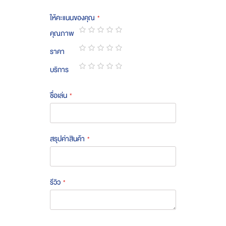
ให้คะแนนของคุณ
คุณภาพ
1
2
3
4
5
ราคา
star
stars
stars
stars
stars
1
2
3
4
5
บริการ
star
stars
stars
stars
stars
1
2
3
4
5
star
stars
stars
stars
stars
ชื่อเล่น
สรุปค่าสินค้า
รีวิว