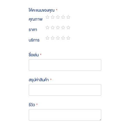
ให้คะแนนของคุณ
คุณภาพ
1
2
3
4
5
ราคา
star
stars
stars
stars
stars
1
2
3
4
5
บริการ
star
stars
stars
stars
stars
1
2
3
4
5
star
stars
stars
stars
stars
ชื่อเล่น
สรุปค่าสินค้า
รีวิว