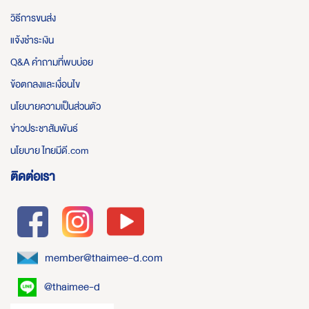
วิธีการขนส่ง
แจ้งชำระเงิน
Q&A คำถามที่พบบ่อย
ข้อตกลงและเงื่อนไข
นโยบายความเป็นส่วนตัว
ข่าวประชาสัมพันธ์
นโยบาย ไทยมีดี.com
ติดต่อเรา
member@thaimee-d.com
@thaimee-d