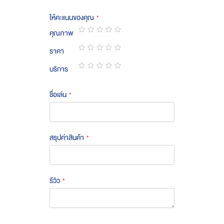
ให้คะแนนของคุณ
คุณภาพ
1
2
3
4
5
ราคา
star
stars
stars
stars
stars
1
2
3
4
5
บริการ
star
stars
stars
stars
stars
1
2
3
4
5
star
stars
stars
stars
stars
ชื่อเล่น
สรุปค่าสินค้า
รีวิว