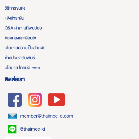
วิธีการขนส่ง
แจ้งชำระเงิน
Q&A คำถามที่พบบ่อย
ข้อตกลงและเงื่อนไข
นโยบายความเป็นส่วนตัว
ข่าวประชาสัมพันธ์
นโยบาย ไทยมีดี.com
ติดต่อเรา
member@thaimee-d.com
@thaimee-d