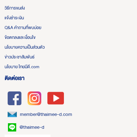
วิธีการขนส่ง
แจ้งชำระเงิน
Q&A คำถามที่พบบ่อย
ข้อตกลงและเงื่อนไข
นโยบายความเป็นส่วนตัว
ข่าวประชาสัมพันธ์
นโยบาย ไทยมีดี.com
ติดต่อเรา
member@thaimee-d.com
@thaimee-d