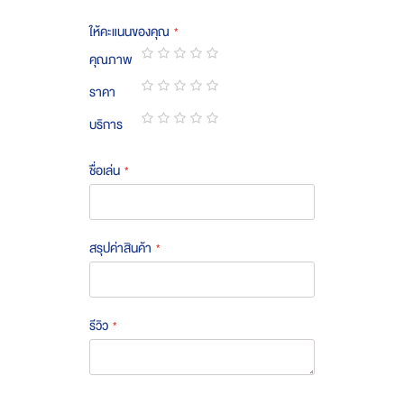
ให้คะแนนของคุณ
คุณภาพ
1
2
3
4
5
ราคา
star
stars
stars
stars
stars
1
2
3
4
5
บริการ
star
stars
stars
stars
stars
1
2
3
4
5
star
stars
stars
stars
stars
ชื่อเล่น
สรุปค่าสินค้า
รีวิว