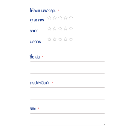
ให้คะแนนของคุณ
คุณภาพ
1
2
3
4
5
ราคา
star
stars
stars
stars
stars
1
2
3
4
5
บริการ
star
stars
stars
stars
stars
1
2
3
4
5
star
stars
stars
stars
stars
ชื่อเล่น
สรุปค่าสินค้า
รีวิว