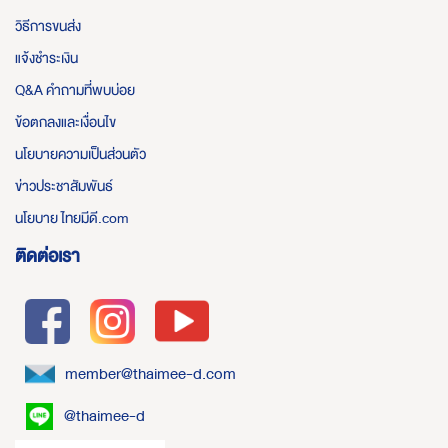
วิธีการขนส่ง
แจ้งชำระเงิน
Q&A คำถามที่พบบ่อย
ข้อตกลงและเงื่อนไข
นโยบายความเป็นส่วนตัว
ข่าวประชาสัมพันธ์
นโยบาย ไทยมีดี.com
ติดต่อเรา
member@thaimee-d.com
@thaimee-d