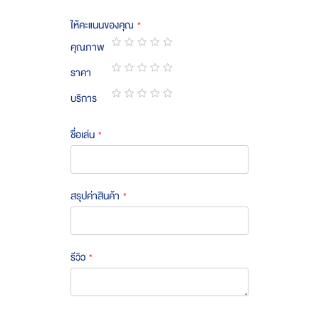
ให้คะแนนของคุณ
คุณภาพ
1
2
3
4
5
ราคา
star
stars
stars
stars
stars
1
2
3
4
5
บริการ
star
stars
stars
stars
stars
1
2
3
4
5
star
stars
stars
stars
stars
ชื่อเล่น
สรุปค่าสินค้า
รีวิว