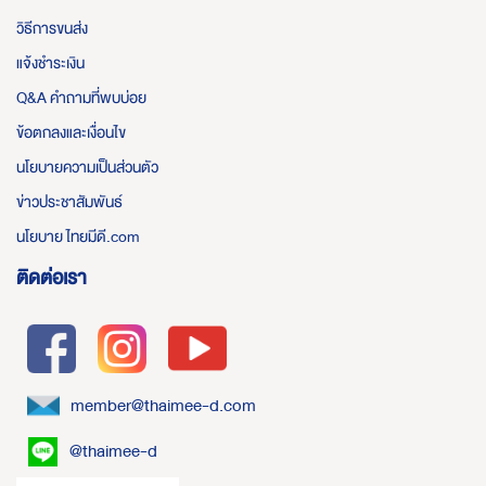
วิธีการขนส่ง
แจ้งชำระเงิน
Q&A คำถามที่พบบ่อย
ข้อตกลงและเงื่อนไข
นโยบายความเป็นส่วนตัว
ข่าวประชาสัมพันธ์
นโยบาย ไทยมีดี.com
ติดต่อเรา
member@thaimee-d.com
@thaimee-d