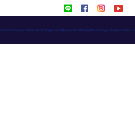
haimeed/domains/thaimee-d.com/public_html/app/code/Ced/CsVendorReview/Block/Rating/Lists.php(72): C