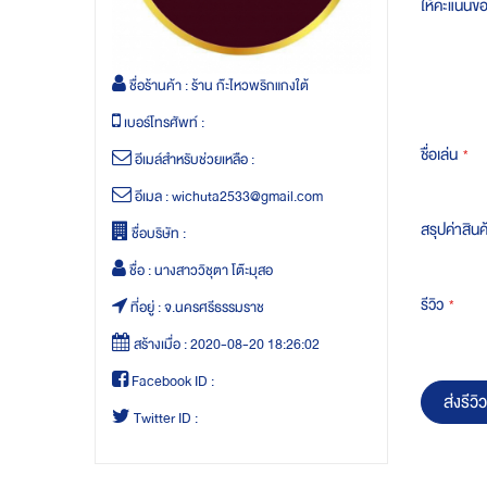
ให้คะแนนข
ชื่อร้านค้า :
ร้าน ก๊ะไหวพริกแกงใต้
เบอร์โทรศัพท์ :
ชื่อเล่น
อีเมล์สำหรับช่วยเหลือ :
อีเมล :
wichuta2533@gmail.com
สรุปค่าสินค
ชื่อบริษัท :
ชื่อ :
นางสาววิชุตา โต๊ะมุสอ
รีวิว
ที่อยู่ :
จ.นครศรีธรรมราช
สร้างเมื่อ :
2020-08-20 18:26:02
Facebook ID :
ส่งรีวิว
Twitter ID :