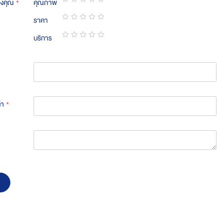
องคุณ
คุณภาพ
1
2
3
4
5
ราคา
star
stars
stars
stars
stars
1
2
3
4
5
บริการ
star
stars
stars
stars
stars
1
2
3
4
5
star
stars
stars
stars
stars
้า