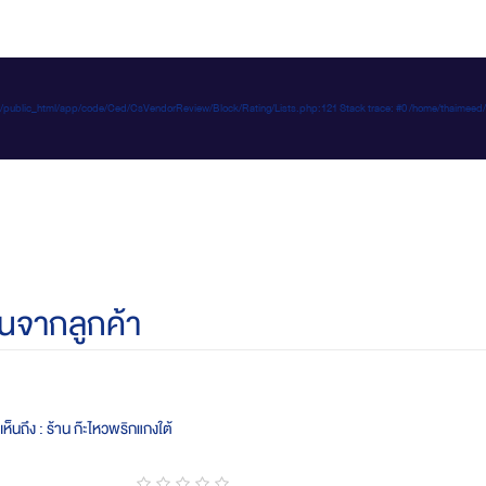
e-d.com/public_html/app/code/Ced/CsVendorReview/Block/Rating/Lists.php:121 Stack trace: #0 /home/t
นจากลูกค้า
ห็นถึง : ร้าน ก๊ะไหวพริกแกงใต้