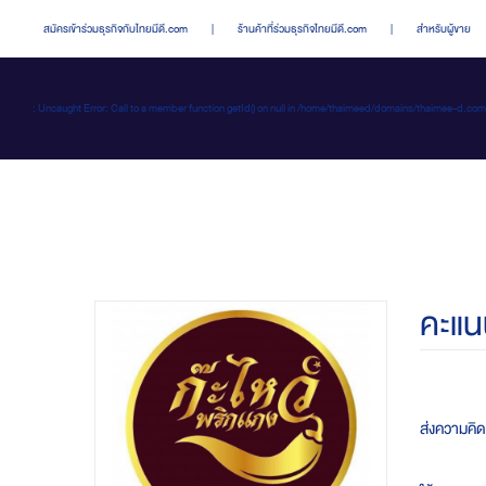
สมัครเข้าร่วมธุรกิจกับไทยมีดี.com
|
ร้านค้าที่ร่วมธุรกิจไทยมีดี.com
|
สำหรับผู้ขาย
: Uncaught Error: Call to a member function getId() on null in /home/thaimeed/domains/thaime
คะแน
ส่งความคิดเ