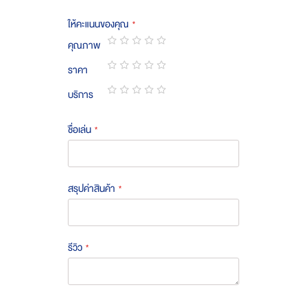
ให้คะแนนของคุณ
คุณภาพ
1
2
3
4
5
ราคา
star
stars
stars
stars
stars
1
2
3
4
5
บริการ
star
stars
stars
stars
stars
1
2
3
4
5
star
stars
stars
stars
stars
ชื่อเล่น
สรุปค่าสินค้า
รีวิว