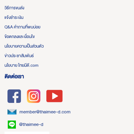
วิธีการขนส่ง
แจ้งชำระเงิน
Q&A คำถามที่พบบ่อย
ข้อตกลงและเงื่อนไข
นโยบายความเป็นส่วนตัว
ข่าวประชาสัมพันธ์
นโยบาย ไทยมีดี.com
ติดต่อเรา
member@thaimee-d.com
@thaimee-d