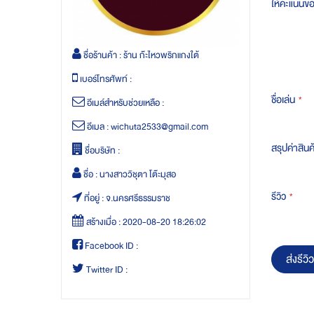
ให้คะแนนข
ชื่อร้านค้า :
ร้าน ก๊ะไหวพริกแกงใต้
เบอร์โทรศัพท์ :
ชื่อเล่น
อีเมล์สำหรับช่วยเหลือ :
อีเมล :
wichuta2533@gmail.com
สรุปค่าสินค
ชื่อบริษัท :
ชื่อ :
นางสาววิชุตา โต๊ะมุสอ
รีวิว
ที่อยู่ :
จ.นครศรีธรรมราช
สร้างเมื่อ :
2020-08-20 18:26:02
Facebook ID :
ส่งรีวิว
Twitter ID :