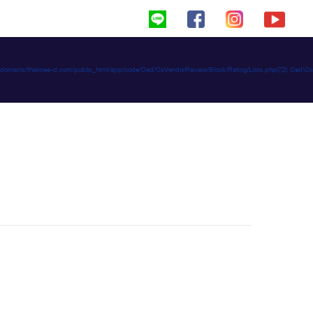
haimeed/domains/thaimee-d.com/public_html/app/code/Ced/CsVendorReview/Block/Rating/Lists.php(72): C