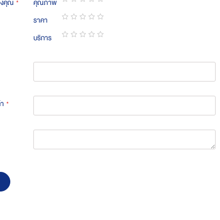
องคุณ
คุณภาพ
1
2
3
4
5
ราคา
star
stars
stars
stars
stars
1
2
3
4
5
บริการ
star
stars
stars
stars
stars
1
2
3
4
5
star
stars
stars
stars
stars
้า