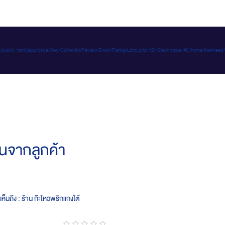
e-d.com/public_html/app/code/Ced/CsVendorReview/Block/Rating/Lists.php:121 Stack trace: #0 /home/t
นจากลูกค้า
ห็นถึง : ร้าน ก๊ะไหวพริกแกงใต้