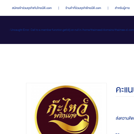
สมัครเข้าร่วมธุรกิจกับไทยมีดี.com
|
ร้านค้าที่ร่วมธุรกิจไทยมีดี.com
|
สำหรับผู้ขาย
: Uncaught Error: Call to a member function getId() on null in /home/thaimeed/domains/thaime
คะแน
ส่งความคิดเ