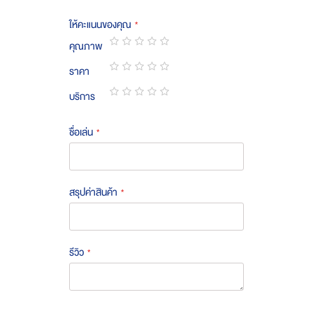
ให้คะแนนของคุณ
คุณภาพ
1
2
3
4
5
ราคา
star
stars
stars
stars
stars
1
2
3
4
5
บริการ
star
stars
stars
stars
stars
1
2
3
4
5
star
stars
stars
stars
stars
ชื่อเล่น
สรุปค่าสินค้า
รีวิว