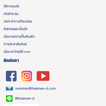
วิธีการขนส่ง
แจ้งชำระเงิน
Q&A คำถามที่พบบ่อย
ข้อตกลงและเงื่อนไข
นโยบายความเป็นส่วนตัว
ข่าวประชาสัมพันธ์
นโยบาย ไทยมีดี.com
ติดต่อเรา
member@thaimee-d.com
@thaimee-d