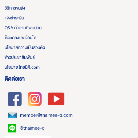
วิธีการขนส่ง
แจ้งชำระเงิน
Q&A คำถามที่พบบ่อย
ข้อตกลงและเงื่อนไข
นโยบายความเป็นส่วนตัว
ข่าวประชาสัมพันธ์
นโยบาย ไทยมีดี.com
ติดต่อเรา
member@thaimee-d.com
@thaimee-d