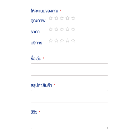
ให้คะแนนของคุณ
คุณภาพ
1
2
3
4
5
ราคา
star
stars
stars
stars
stars
1
2
3
4
5
บริการ
star
stars
stars
stars
stars
1
2
3
4
5
star
stars
stars
stars
stars
ชื่อเล่น
สรุปค่าสินค้า
รีวิว