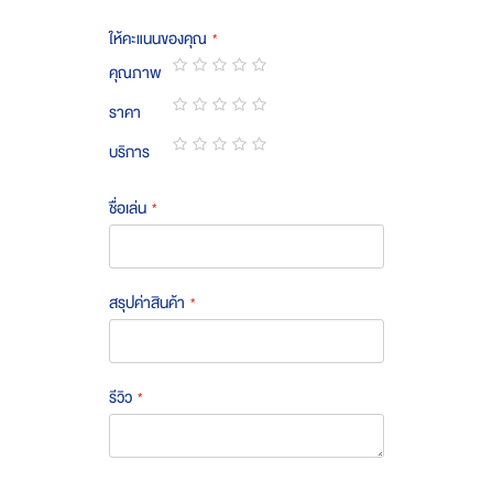
ให้คะแนนของคุณ
คุณภาพ
1
2
3
4
5
ราคา
star
stars
stars
stars
stars
1
2
3
4
5
บริการ
star
stars
stars
stars
stars
1
2
3
4
5
star
stars
stars
stars
stars
ชื่อเล่น
สรุปค่าสินค้า
รีวิว