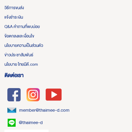
วิธีการขนส่ง
แจ้งชำระเงิน
Q&A คำถามที่พบบ่อย
ข้อตกลงและเงื่อนไข
นโยบายความเป็นส่วนตัว
ข่าวประชาสัมพันธ์
นโยบาย ไทยมีดี.com
ติดต่อเรา
member@thaimee-d.com
@thaimee-d