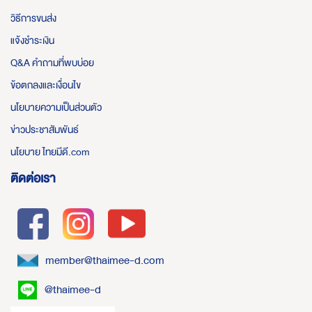
วิธีการขนส่ง
แจ้งชำระเงิน
Q&A คำถามที่พบบ่อย
ข้อตกลงและเงื่อนไข
นโยบายความเป็นส่วนตัว
ข่าวประชาสัมพันธ์
นโยบาย ไทยมีดี.com
ติดต่อเรา
member@thaimee-d.com
@thaimee-d