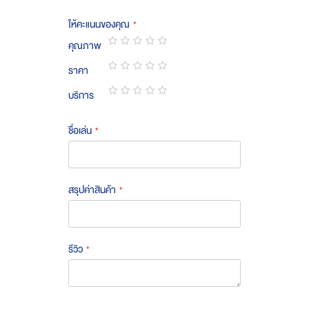
ให้คะแนนของคุณ
คุณภาพ
1
2
3
4
5
ราคา
star
stars
stars
stars
stars
1
2
3
4
5
บริการ
star
stars
stars
stars
stars
1
2
3
4
5
star
stars
stars
stars
stars
ชื่อเล่น
สรุปค่าสินค้า
รีวิว