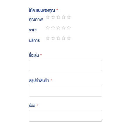
ให้คะแนนของคุณ
คุณภาพ
1
2
3
4
5
ราคา
star
stars
stars
stars
stars
1
2
3
4
5
บริการ
star
stars
stars
stars
stars
1
2
3
4
5
star
stars
stars
stars
stars
ชื่อเล่น
สรุปค่าสินค้า
รีวิว