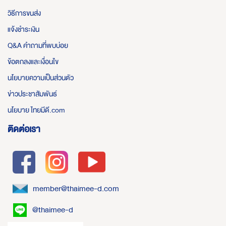
วิธีการขนส่ง
แจ้งชำระเงิน
Q&A คำถามที่พบบ่อย
ข้อตกลงและเงื่อนไข
นโยบายความเป็นส่วนตัว
ข่าวประชาสัมพันธ์
นโยบาย ไทยมีดี.com
ติดต่อเรา
member@thaimee-d.com
@thaimee-d