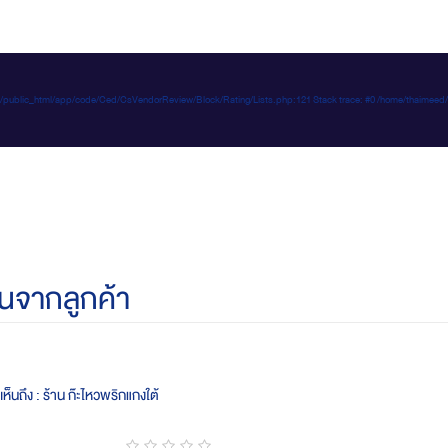
e-d.com/public_html/app/code/Ced/CsVendorReview/Block/Rating/Lists.php:121 Stack trace: #0 /home/t
นจากลูกค้า
ห็นถึง : ร้าน ก๊ะไหวพริกแกงใต้