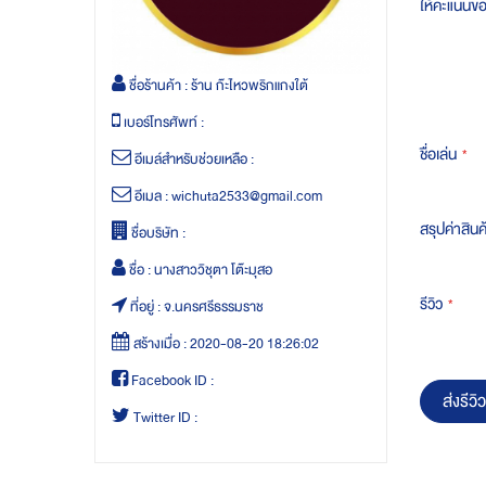
ให้คะแนนข
ชื่อร้านค้า :
ร้าน ก๊ะไหวพริกแกงใต้
เบอร์โทรศัพท์ :
ชื่อเล่น
อีเมล์สำหรับช่วยเหลือ :
อีเมล :
wichuta2533@gmail.com
สรุปค่าสินค
ชื่อบริษัท :
ชื่อ :
นางสาววิชุตา โต๊ะมุสอ
รีวิว
ที่อยู่ :
จ.นครศรีธรรมราช
สร้างเมื่อ :
2020-08-20 18:26:02
Facebook ID :
ส่งรีวิว
Twitter ID :