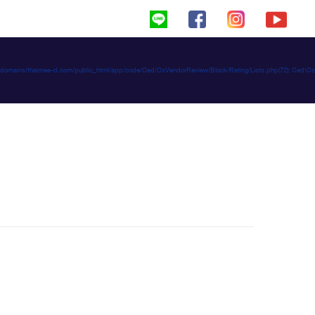
haimeed/domains/thaimee-d.com/public_html/app/code/Ced/CsVendorReview/Block/Rating/Lists.php(72): C