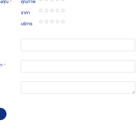
องคุณ
คุณภาพ
1
2
3
4
5
ราคา
star
stars
stars
stars
stars
1
2
3
4
5
บริการ
star
stars
stars
stars
stars
1
2
3
4
5
star
stars
stars
stars
stars
้า