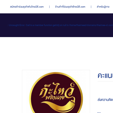
สมัครเข้าร่วมธุรกิจกับไทยมีดี.com
|
ร้านค้าที่ร่วมธุรกิจไทยมีดี.com
|
สำหรับผู้ขาย
: Uncaught Error: Call to a member function getId() on null in /home/thaimeed/domains/thaime
คะแน
ส่งความคิดเ