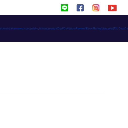
haimeed/domains/thaimee-d.com/public_html/app/code/Ced/CsVendorReview/Block/Rating/Lists.php(72): C