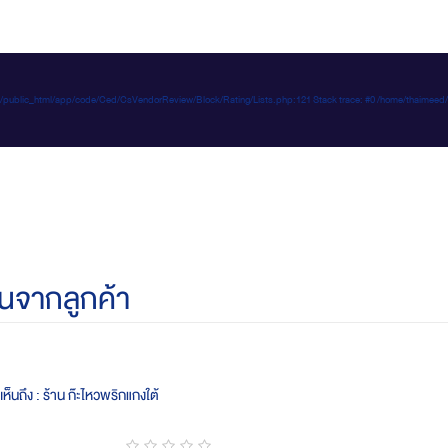
e-d.com/public_html/app/code/Ced/CsVendorReview/Block/Rating/Lists.php:121 Stack trace: #0 /home/t
นจากลูกค้า
ห็นถึง : ร้าน ก๊ะไหวพริกแกงใต้