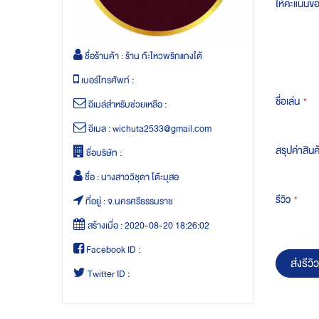
ให้คะแนนข
ชื่อร้านค้า :
ร้าน ก๊ะไหวพริกแกงใต้
เบอร์โทรศัพท์ :
ชื่อเล่น
อีเมล์สำหรับช่วยเหลือ :
อีเมล :
wichuta2533@gmail.com
สรุปค่าสินค
ชื่อบริษัท :
ชื่อ :
นางสาววิชุตา โต๊ะมุสอ
รีวิว
ที่อยู่ :
จ.นครศรีธรรมราช
สร้างเมื่อ :
2020-08-20 18:26:02
Facebook ID :
ส่งรีวิว
Twitter ID :