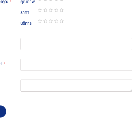
องคุณ
คุณภาพ
1
2
3
4
5
ราคา
star
stars
stars
stars
stars
1
2
3
4
5
บริการ
star
stars
stars
stars
stars
1
2
3
4
5
star
stars
stars
stars
stars
้า