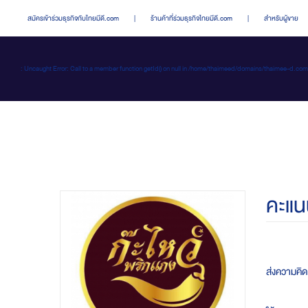
สมัครเข้าร่วมธุรกิจกับไทยมีดี.com
|
ร้านค้าที่ร่วมธุรกิจไทยมีดี.com
|
สำหรับผู้ขาย
: Uncaught Error: Call to a member function getId() on null in /home/thaimeed/domains/thaime
คะแน
ส่งความคิดเ