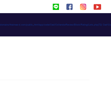
haimeed/domains/thaimee-d.com/public_html/app/code/Ced/CsVendorReview/Block/Rating/Lists.php(72): C