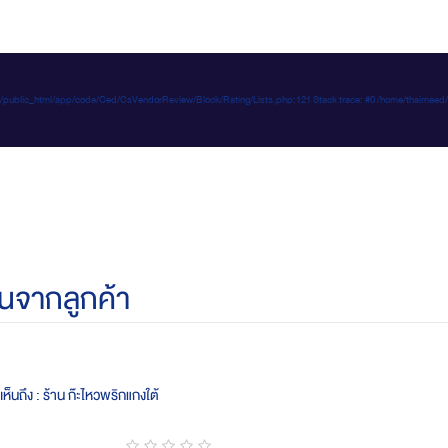
e-d.com/public_html/app/code/Ced/CsVendorReview/Block/Rating/Lists.php:121 Stack trace: #0 /home/t
นจากลูกค้า
ห็นถึง : ร้าน ก๊ะไหวพริกแกงใต้