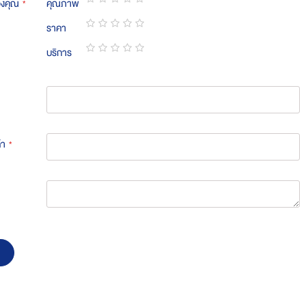
องคุณ
คุณภาพ
1
2
3
4
5
ราคา
star
stars
stars
stars
stars
1
2
3
4
5
บริการ
star
stars
stars
stars
stars
1
2
3
4
5
star
stars
stars
stars
stars
้า