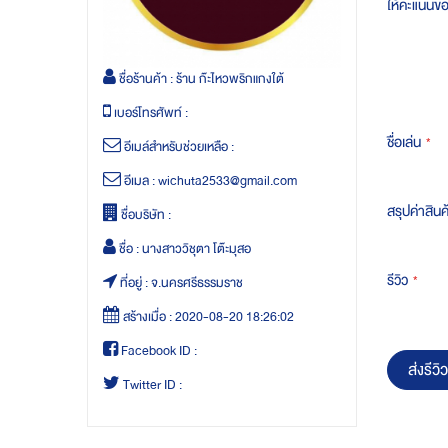
ให้คะแนนข
ชื่อร้านค้า :
ร้าน ก๊ะไหวพริกแกงใต้
เบอร์โทรศัพท์ :
ชื่อเล่น
อีเมล์สำหรับช่วยเหลือ :
อีเมล :
wichuta2533@gmail.com
สรุปค่าสินค
ชื่อบริษัท :
ชื่อ :
นางสาววิชุตา โต๊ะมุสอ
รีวิว
ที่อยู่ :
จ.นครศรีธรรมราช
สร้างเมื่อ :
2020-08-20 18:26:02
Facebook ID :
ส่งรีวิว
Twitter ID :