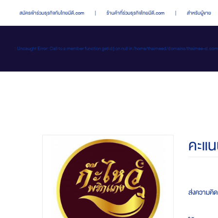
สมัครเข้าร่วมธุรกิจกับไทยมีดี.com
|
ร้านค้าที่ร่วมธุรกิจไทยมีดี.com
|
สำหรับผู้ขาย
: Uncaught Error: Call to a member function getId() on null in /home/thaimeed/domains/thaime
คะแน
ส่งความคิดเ