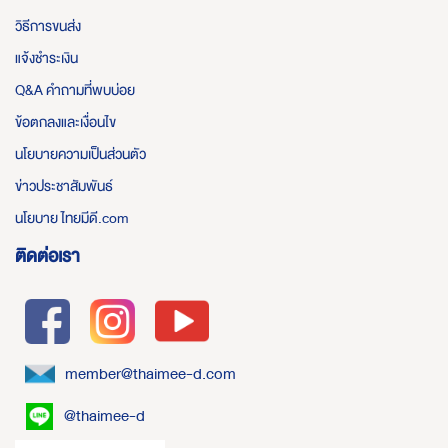
วิธีการขนส่ง
แจ้งชำระเงิน
Q&A คำถามที่พบบ่อย
ข้อตกลงและเงื่อนไข
นโยบายความเป็นส่วนตัว
ข่าวประชาสัมพันธ์
นโยบาย ไทยมีดี.com
ติดต่อเรา
member@thaimee-d.com
@thaimee-d