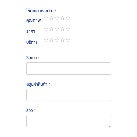
ให้คะแนนของคุณ
คุณภาพ
1
2
3
4
5
ราคา
star
stars
stars
stars
stars
1
2
3
4
5
บริการ
star
stars
stars
stars
stars
1
2
3
4
5
star
stars
stars
stars
stars
ชื่อเล่น
สรุปค่าสินค้า
รีวิว