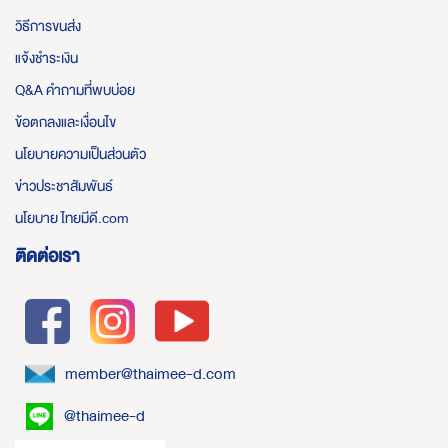
วิธีการขนส่ง
แจ้งชำระเงิน
Q&A คำถามที่พบบ่อย
ข้อตกลงและเงื่อนไข
นโยบายความเป็นส่วนตัว
ข่าวประชาสัมพันธ์
นโยบาย ไทยมีดี.com
ติดต่อเรา
member@thaimee-d.com
@thaimee-d