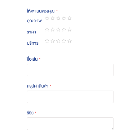
ให้คะแนนของคุณ
คุณภาพ
1
2
3
4
5
ราคา
star
stars
stars
stars
stars
1
2
3
4
5
บริการ
star
stars
stars
stars
stars
1
2
3
4
5
star
stars
stars
stars
stars
ชื่อเล่น
สรุปค่าสินค้า
รีวิว