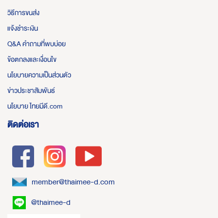
วิธีการขนส่ง
แจ้งชำระเงิน
Q&A คำถามที่พบบ่อย
ข้อตกลงและเงื่อนไข
นโยบายความเป็นส่วนตัว
ข่าวประชาสัมพันธ์
นโยบาย ไทยมีดี.com
ติดต่อเรา
member@thaimee-d.com
@thaimee-d