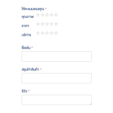
ให้คะแนนของคุณ
คุณภาพ
1
2
3
4
5
ราคา
star
stars
stars
stars
stars
1
2
3
4
5
บริการ
star
stars
stars
stars
stars
1
2
3
4
5
star
stars
stars
stars
stars
ชื่อเล่น
สรุปค่าสินค้า
รีวิว