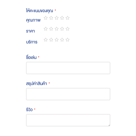
ให้คะแนนของคุณ
คุณภาพ
1
2
3
4
5
ราคา
star
stars
stars
stars
stars
1
2
3
4
5
บริการ
star
stars
stars
stars
stars
1
2
3
4
5
star
stars
stars
stars
stars
ชื่อเล่น
สรุปค่าสินค้า
รีวิว