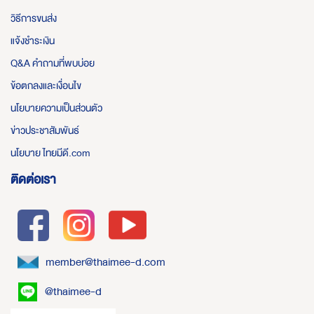
วิธีการขนส่ง
แจ้งชำระเงิน
Q&A คำถามที่พบบ่อย
ข้อตกลงและเงื่อนไข
นโยบายความเป็นส่วนตัว
ข่าวประชาสัมพันธ์
นโยบาย ไทยมีดี.com
ติดต่อเรา
member@thaimee-d.com
@thaimee-d