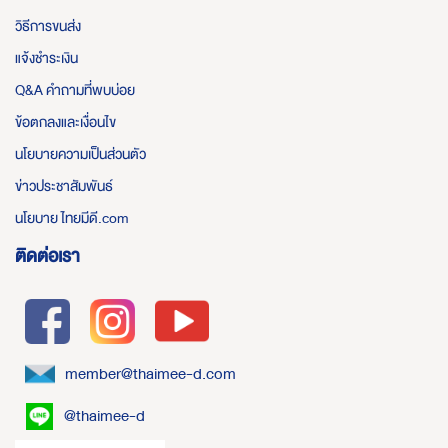
วิธีการขนส่ง
แจ้งชำระเงิน
Q&A คำถามที่พบบ่อย
ข้อตกลงและเงื่อนไข
นโยบายความเป็นส่วนตัว
ข่าวประชาสัมพันธ์
นโยบาย ไทยมีดี.com
ติดต่อเรา
member@thaimee-d.com
@thaimee-d