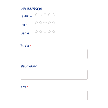
ให้คะแนนของคุณ
คุณภาพ
1
2
3
4
5
ราคา
star
stars
stars
stars
stars
1
2
3
4
5
บริการ
star
stars
stars
stars
stars
1
2
3
4
5
star
stars
stars
stars
stars
ชื่อเล่น
สรุปค่าสินค้า
รีวิว