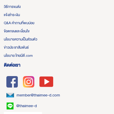
วิธีการขนส่ง
แจ้งชำระเงิน
Q&A คำถามที่พบบ่อย
ข้อตกลงและเงื่อนไข
นโยบายความเป็นส่วนตัว
ข่าวประชาสัมพันธ์
นโยบาย ไทยมีดี.com
ติดต่อเรา
member@thaimee-d.com
@thaimee-d