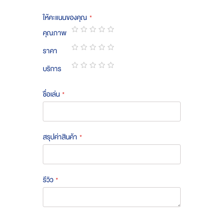
ให้คะแนนของคุณ
คุณภาพ
1
2
3
4
5
ราคา
star
stars
stars
stars
stars
1
2
3
4
5
บริการ
star
stars
stars
stars
stars
1
2
3
4
5
star
stars
stars
stars
stars
ชื่อเล่น
สรุปค่าสินค้า
รีวิว