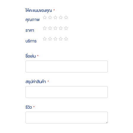
ให้คะแนนของคุณ
คุณภาพ
1
2
3
4
5
ราคา
star
stars
stars
stars
stars
1
2
3
4
5
บริการ
star
stars
stars
stars
stars
1
2
3
4
5
star
stars
stars
stars
stars
ชื่อเล่น
สรุปค่าสินค้า
รีวิว