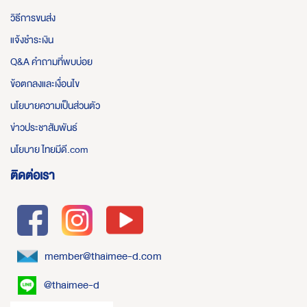
วิธีการขนส่ง
แจ้งชำระเงิน
Q&A คำถามที่พบบ่อย
ข้อตกลงและเงื่อนไข
นโยบายความเป็นส่วนตัว
ข่าวประชาสัมพันธ์
นโยบาย ไทยมีดี.com
ติดต่อเรา
member@thaimee-d.com
@thaimee-d