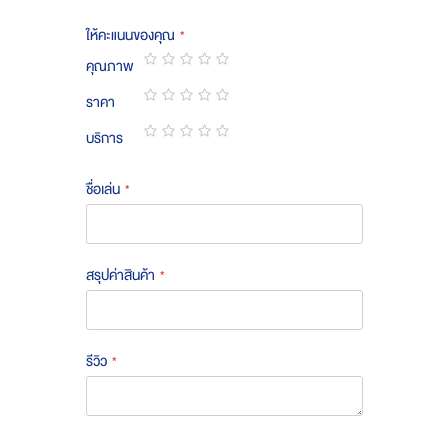
ให้คะแนนของคุณ
คุณภาพ
1
2
3
4
5
ราคา
star
stars
stars
stars
stars
1
2
3
4
5
บริการ
star
stars
stars
stars
stars
1
2
3
4
5
star
stars
stars
stars
stars
ชื่อเล่น
สรุปค่าสินค้า
รีวิว