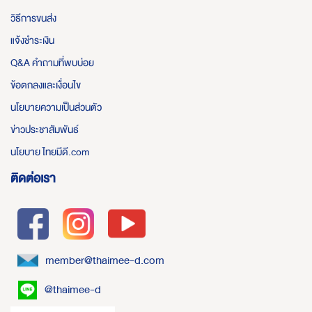
วิธีการขนส่ง
แจ้งชำระเงิน
Q&A คำถามที่พบบ่อย
ข้อตกลงและเงื่อนไข
นโยบายความเป็นส่วนตัว
ข่าวประชาสัมพันธ์
นโยบาย ไทยมีดี.com
ติดต่อเรา
member@thaimee-d.com
@thaimee-d