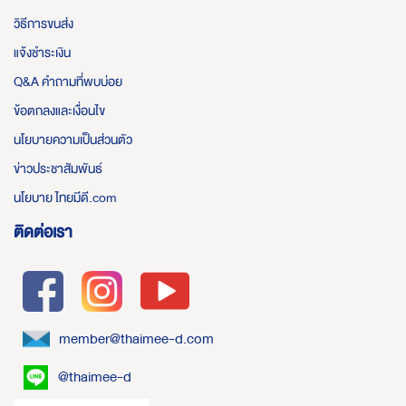
วิธีการขนส่ง
แจ้งชำระเงิน
Q&A คำถามที่พบบ่อย
ข้อตกลงและเงื่อนไข
นโยบายความเป็นส่วนตัว
ข่าวประชาสัมพันธ์
นโยบาย ไทยมีดี.com
ติดต่อเรา
member@thaimee-d.com
@thaimee-d