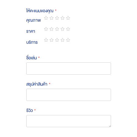
ให้คะแนนของคุณ
คุณภาพ
1
2
3
4
5
ราคา
star
stars
stars
stars
stars
1
2
3
4
5
บริการ
star
stars
stars
stars
stars
1
2
3
4
5
star
stars
stars
stars
stars
ชื่อเล่น
สรุปค่าสินค้า
รีวิว