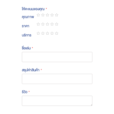
ให้คะแนนของคุณ
คุณภาพ
1
2
3
4
5
ราคา
star
stars
stars
stars
stars
1
2
3
4
5
บริการ
star
stars
stars
stars
stars
1
2
3
4
5
star
stars
stars
stars
stars
ชื่อเล่น
สรุปค่าสินค้า
รีวิว