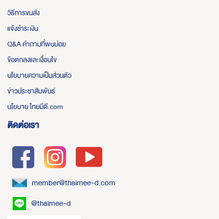
วิธีการขนส่ง
แจ้งชำระเงิน
Q&A คำถามที่พบบ่อย
ข้อตกลงและเงื่อนไข
นโยบายความเป็นส่วนตัว
ข่าวประชาสัมพันธ์
นโยบาย ไทยมีดี.com
ติดต่อเรา
member@thaimee-d.com
@thaimee-d