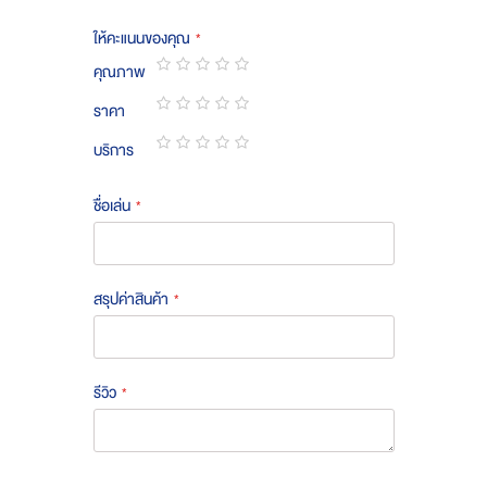
ให้คะแนนของคุณ
คุณภาพ
1
2
3
4
5
ราคา
star
stars
stars
stars
stars
1
2
3
4
5
บริการ
star
stars
stars
stars
stars
1
2
3
4
5
star
stars
stars
stars
stars
ชื่อเล่น
สรุปค่าสินค้า
รีวิว