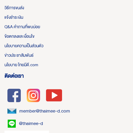
วิธีการขนส่ง
แจ้งชำระเงิน
Q&A คำถามที่พบบ่อย
ข้อตกลงและเงื่อนไข
นโยบายความเป็นส่วนตัว
ข่าวประชาสัมพันธ์
นโยบาย ไทยมีดี.com
ติดต่อเรา
member@thaimee-d.com
@thaimee-d