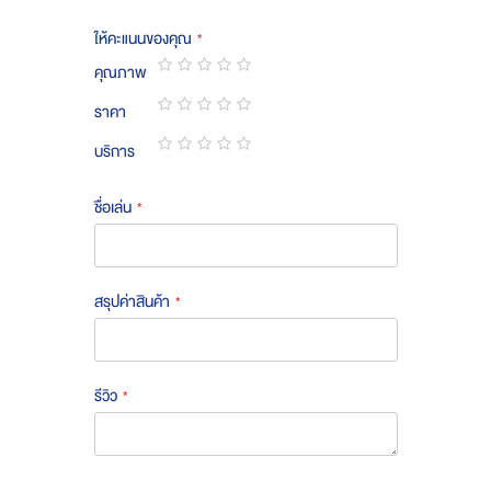
ให้คะแนนของคุณ
คุณภาพ
1
2
3
4
5
ราคา
star
stars
stars
stars
stars
1
2
3
4
5
บริการ
star
stars
stars
stars
stars
1
2
3
4
5
star
stars
stars
stars
stars
ชื่อเล่น
สรุปค่าสินค้า
รีวิว