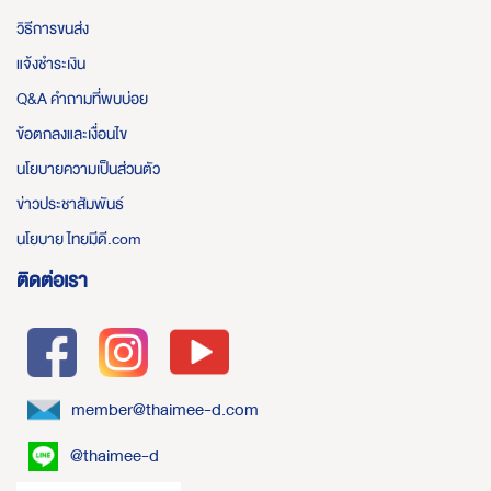
วิธีการขนส่ง
แจ้งชำระเงิน
Q&A คำถามที่พบบ่อย
ข้อตกลงและเงื่อนไข
นโยบายความเป็นส่วนตัว
ข่าวประชาสัมพันธ์
นโยบาย ไทยมีดี.com
ติดต่อเรา
member@thaimee-d.com
@thaimee-d