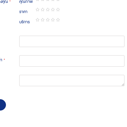
องคุณ
คุณภาพ
1
2
3
4
5
ราคา
star
stars
stars
stars
stars
1
2
3
4
5
บริการ
star
stars
stars
stars
stars
1
2
3
4
5
star
stars
stars
stars
stars
้า