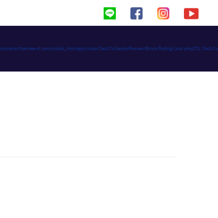
haimeed/domains/thaimee-d.com/public_html/app/code/Ced/CsVendorReview/Block/Rating/Lists.php(72): C