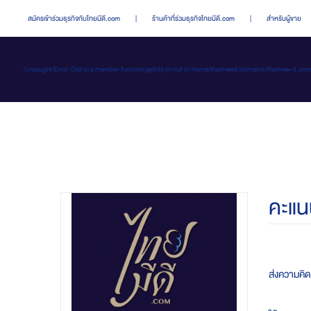
สมัครเข้าร่วมธุรกิจกับไทยมีดี.com
|
ร้านค้าที่ร่วมธุรกิจไทยมีดี.com
|
สำหรับผู้ขาย
: Uncaught Error: Call to a member function getId() on null in /home/thaimeed/domains/thaime
คะแน
ส่งความคิ