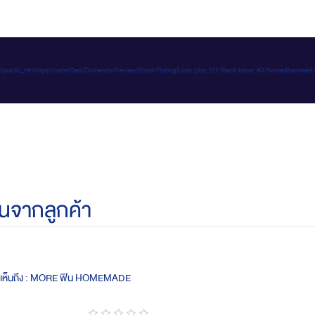
e-d.com/public_html/app/code/Ced/CsVendorReview/Block/Rating/Lists.php:121 Stack trace: #0 /home/t
นจากลูกค้า
ดเห็นถึง : MORE ฟิน HOMEMADE