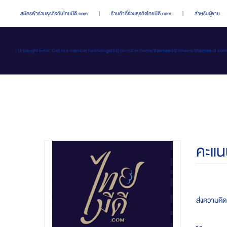
สมัครเข้าร่วมธุรกิจกับไทยมีดี.com
|
ร้านค้าที่ร่วมธุรกิจไทยมีดี.com
|
สำหรับผู้ขาย
: Uncaught Error: Call to a member function getId() on null in /home/thaimeed/domains/thaime
คะแน
ส่งความคิ