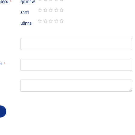
องคุณ
คุณภาพ
1
2
3
4
5
ราคา
star
stars
stars
stars
stars
1
2
3
4
5
บริการ
star
stars
stars
stars
stars
1
2
3
4
5
star
stars
stars
stars
stars
้า