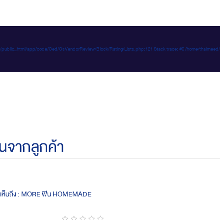
e-d.com/public_html/app/code/Ced/CsVendorReview/Block/Rating/Lists.php:121 Stack trace: #0 /home/t
นจากลูกค้า
ดเห็นถึง : MORE ฟิน HOMEMADE