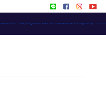
haimeed/domains/thaimee-d.com/public_html/app/code/Ced/CsVendorReview/Block/Rating/Lists.php(72): C