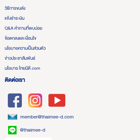
วิธีการขนส่ง
แจ้งชำระเงิน
Q&A คำถามที่พบบ่อย
ข้อตกลงและเงื่อนไข
นโยบายความเป็นส่วนตัว
ข่าวประชาสัมพันธ์
นโยบาย ไทยมีดี.com
ติดต่อเรา
member@thaimee-d.com
@thaimee-d