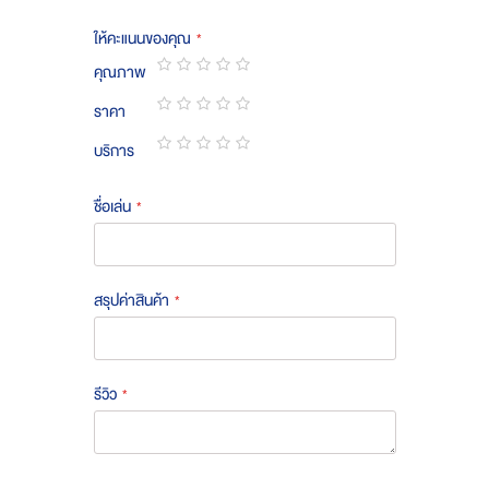
ให้คะแนนของคุณ
คุณภาพ
1
2
3
4
5
ราคา
star
stars
stars
stars
stars
1
2
3
4
5
บริการ
star
stars
stars
stars
stars
1
2
3
4
5
star
stars
stars
stars
stars
ชื่อเล่น
สรุปค่าสินค้า
รีวิว