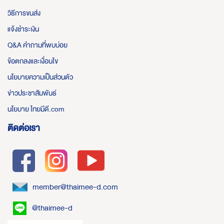
วิธีการขนส่ง
แจ้งชำระเงิน
Q&A คำถามที่พบบ่อย
ข้อตกลงและเงื่อนไข
นโยบายความเป็นส่วนตัว
ข่าวประชาสัมพันธ์
นโยบาย ไทยมีดี.com
ติดต่อเรา
member@thaimee-d.com
@thaimee-d