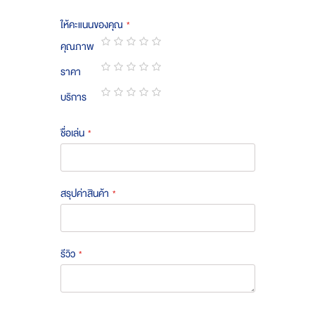
ให้คะแนนของคุณ
คุณภาพ
1
2
3
4
5
ราคา
star
stars
stars
stars
stars
1
2
3
4
5
บริการ
star
stars
stars
stars
stars
1
2
3
4
5
star
stars
stars
stars
stars
ชื่อเล่น
สรุปค่าสินค้า
รีวิว