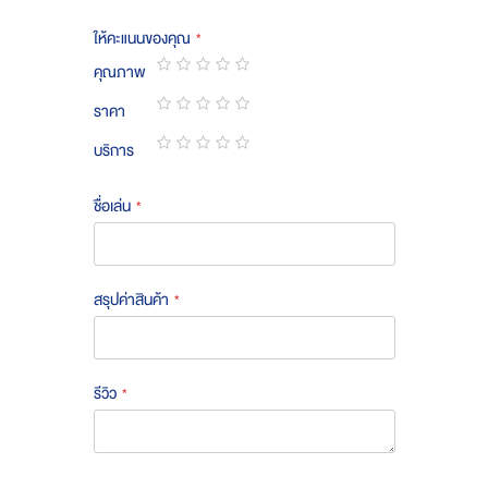
ให้คะแนนของคุณ
คุณภาพ
1
2
3
4
5
ราคา
star
stars
stars
stars
stars
1
2
3
4
5
บริการ
star
stars
stars
stars
stars
1
2
3
4
5
star
stars
stars
stars
stars
ชื่อเล่น
สรุปค่าสินค้า
รีวิว