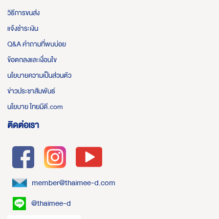
วิธีการขนส่ง
แจ้งชำระเงิน
Q&A คำถามที่พบบ่อย
ข้อตกลงและเงื่อนไข
นโยบายความเป็นส่วนตัว
ข่าวประชาสัมพันธ์
นโยบาย ไทยมีดี.com
ติดต่อเรา
member@thaimee-d.com
@thaimee-d