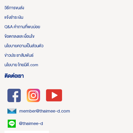
วิธีการขนส่ง
แจ้งชำระเงิน
Q&A คำถามที่พบบ่อย
ข้อตกลงและเงื่อนไข
นโยบายความเป็นส่วนตัว
ข่าวประชาสัมพันธ์
นโยบาย ไทยมีดี.com
ติดต่อเรา
member@thaimee-d.com
@thaimee-d