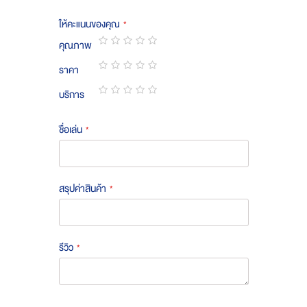
ให้คะแนนของคุณ
คุณภาพ
1
2
3
4
5
ราคา
star
stars
stars
stars
stars
1
2
3
4
5
บริการ
star
stars
stars
stars
stars
1
2
3
4
5
star
stars
stars
stars
stars
ชื่อเล่น
สรุปค่าสินค้า
รีวิว