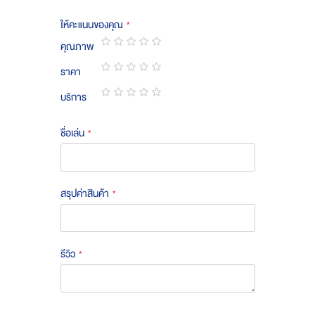
ให้คะแนนของคุณ
คุณภาพ
1
2
3
4
5
ราคา
star
stars
stars
stars
stars
1
2
3
4
5
บริการ
star
stars
stars
stars
stars
1
2
3
4
5
star
stars
stars
stars
stars
ชื่อเล่น
สรุปค่าสินค้า
รีวิว