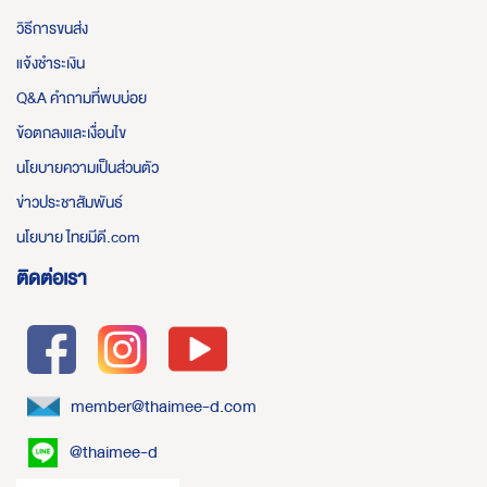
วิธีการขนส่ง
แจ้งชำระเงิน
Q&A คำถามที่พบบ่อย
ข้อตกลงและเงื่อนไข
นโยบายความเป็นส่วนตัว
ข่าวประชาสัมพันธ์
นโยบาย ไทยมีดี.com
ติดต่อเรา
member@thaimee-d.com
@thaimee-d