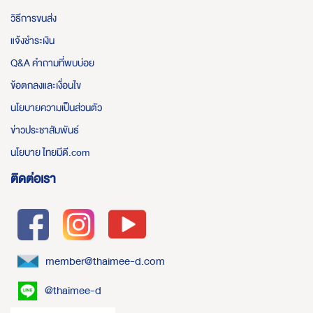
วิธีการขนส่ง
แจ้งชำระเงิน
Q&A คำถามที่พบบ่อย
ข้อตกลงและเงื่อนไข
นโยบายความเป็นส่วนตัว
ข่าวประชาสัมพันธ์
นโยบาย ไทยมีดี.com
ติดต่อเรา
member@thaimee-d.com
@thaimee-d