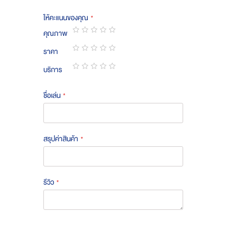
ให้คะแนนของคุณ
คุณภาพ
1
2
3
4
5
ราคา
star
stars
stars
stars
stars
1
2
3
4
5
บริการ
star
stars
stars
stars
stars
1
2
3
4
5
star
stars
stars
stars
stars
ชื่อเล่น
สรุปค่าสินค้า
รีวิว