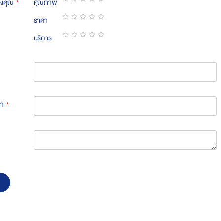
องคุณ
คุณภาพ
1
2
3
4
5
ราคา
star
stars
stars
stars
stars
1
2
3
4
5
บริการ
star
stars
stars
stars
stars
1
2
3
4
5
star
stars
stars
stars
stars
้า