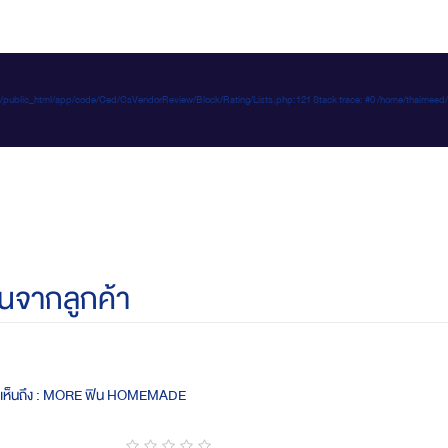
e-d.com/public_html/app/code/Ced/CsVendorReview/Block/Rating/Lists.php:121 Stack trace: #0 /home/t
นจากลูกค้า
ดเห็นถึง : MORE ฟิน HOMEMADE