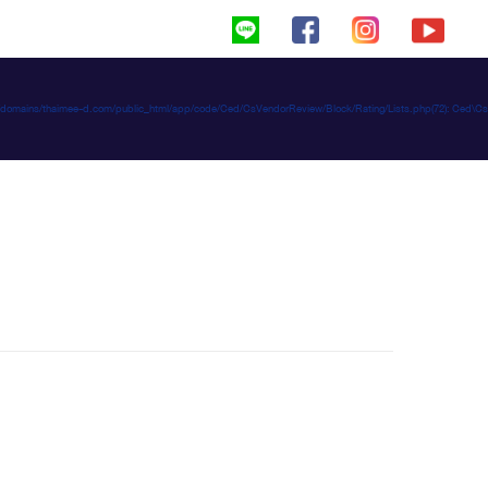
haimeed/domains/thaimee-d.com/public_html/app/code/Ced/CsVendorReview/Block/Rating/Lists.php(72): C