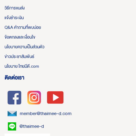
วิธีการขนส่ง
แจ้งชำระเงิน
Q&A คำถามที่พบบ่อย
ข้อตกลงและเงื่อนไข
นโยบายความเป็นส่วนตัว
ข่าวประชาสัมพันธ์
นโยบาย ไทยมีดี.com
ติดต่อเรา
member@thaimee-d.com
@thaimee-d