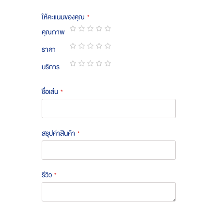
ให้คะแนนของคุณ
คุณภาพ
1
2
3
4
5
ราคา
star
stars
stars
stars
stars
1
2
3
4
5
บริการ
star
stars
stars
stars
stars
1
2
3
4
5
star
stars
stars
stars
stars
ชื่อเล่น
สรุปค่าสินค้า
รีวิว