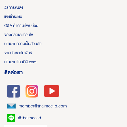
วิธีการขนส่ง
แจ้งชำระเงิน
Q&A คำถามที่พบบ่อย
ข้อตกลงและเงื่อนไข
นโยบายความเป็นส่วนตัว
ข่าวประชาสัมพันธ์
นโยบาย ไทยมีดี.com
ติดต่อเรา
member@thaimee-d.com
@thaimee-d