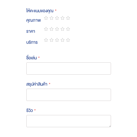
ให้คะแนนของคุณ
คุณภาพ
1
2
3
4
5
ราคา
star
stars
stars
stars
stars
1
2
3
4
5
บริการ
star
stars
stars
stars
stars
1
2
3
4
5
star
stars
stars
stars
stars
ชื่อเล่น
สรุปค่าสินค้า
รีวิว