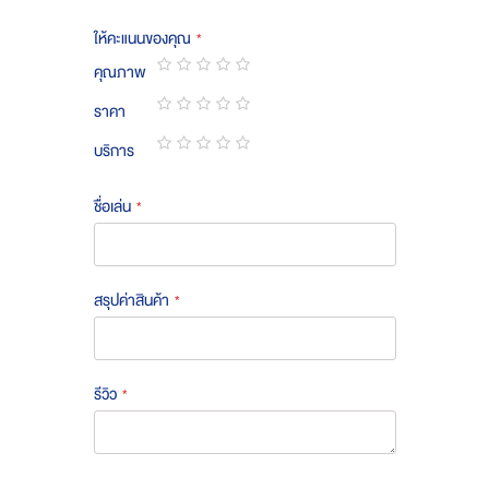
ให้คะแนนของคุณ
คุณภาพ
1
2
3
4
5
ราคา
star
stars
stars
stars
stars
1
2
3
4
5
บริการ
star
stars
stars
stars
stars
1
2
3
4
5
star
stars
stars
stars
stars
ชื่อเล่น
สรุปค่าสินค้า
รีวิว