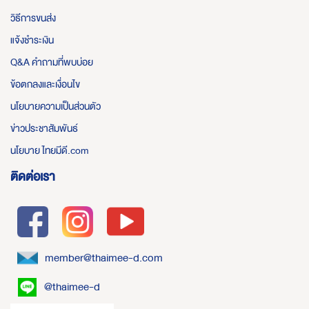
วิธีการขนส่ง
แจ้งชำระเงิน
Q&A คำถามที่พบบ่อย
ข้อตกลงและเงื่อนไข
นโยบายความเป็นส่วนตัว
ข่าวประชาสัมพันธ์
นโยบาย ไทยมีดี.com
ติดต่อเรา
member@thaimee-d.com
@thaimee-d